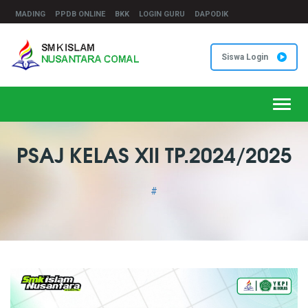
MADING
PPDB ONLINE
BKK
LOGIN GURU
DAPODIK
Siswa Login
Toggl
navig
PSAJ KELAS XII TP.2024/2025
#